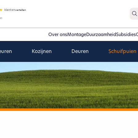
Over ons
Montage
Duurzaamheid
Subsidies
euren
Kozijnen
Deuren
Schuifpuien