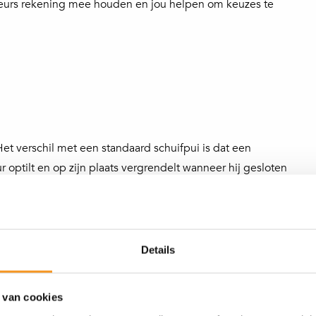
viseurs rekening mee houden en jou helpen om keuzes te
et verschil met een standaard schuifpui is dat een
optilt en op zijn plaats vergrendelt wanneer hij gesloten
. Dit mechanisme maakt het ook gemakkelijker om de deur
n en zwaar glas
eft de schuifdeur tevens een kiepfunctie, die kan worden
Details
epraam. Een parallel schuifkiep pui heeft geen hef functie
oet worden. Hierdoor is het schuiven wat zwaarder en is
 van cookies
 geval kan beter worden gekozen voor een hefschuifpui.