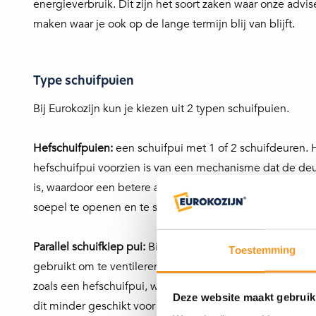
energieverbruik. Dit zijn het soort zaken waar onze ad
maken waar je ook op de lange termijn blij van blijft.
Type schuifpuien
Bij Eurokozijn kun je kiezen uit 2 typen schuifpuien.
Hefschuifpuien:
een schuifpui met 1 of 2 schuifdeuren. H
hefschuifpui voorzien is van een mechanisme dat de deur 
is, waardoor een betere afdichting en isolatie ontstaat
soepel te openen en te sluiten, zelfs bij grote afmetinge
Parallel schuifkiep pui:
Bij een parallel schuifkiep pui he
Toestemming
gebruikt om te ventileren, vergelijkbaar met een draaiki
zoals een hefschuifpui, waardoor er gewoon geschoven m
Deze website maakt gebruik
dit minder geschikt voor erg grote schuifdeuren. In dat