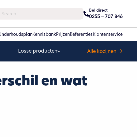
Bel direct
0255 – 707 846
Onderhoudsplan
Kennisbank
Prijzen
Referenties
Klantenservice
Losse producten
Alle kozijnen
erschil en wat