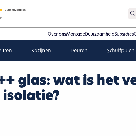
Over ons
Montage
Duurzaamheid
Subsidies
euren
Kozijnen
Deuren
Schuifpuien
+ glas: wat is het v
isolatie?